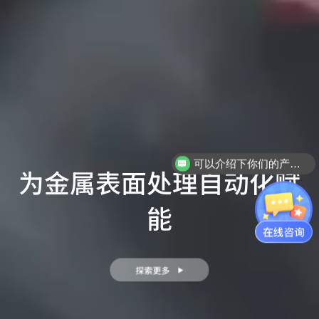
可以介绍下你们的产品么
为金属表面处理自动化赋
能
探索更多